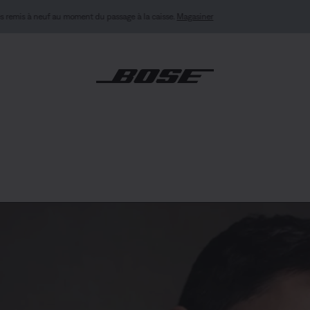
NOUVELLES COULEURS : menthe fraîche et mauve bois de rose
Magasiner