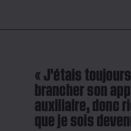
V
i
d
e
o
P
l
a
y
« J’étais toujours
e
r
i
brancher son app
s
l
o
a
auxiliaire, donc r
d
i
n
g
que je sois deven
.