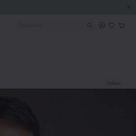
Utilisez les touches de flèche Haut ou Bas pour naviguer pa
Collabs