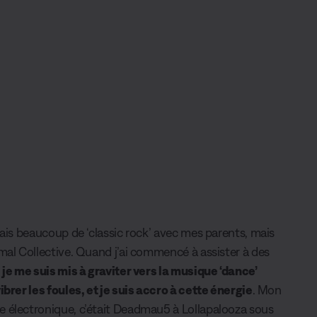
tais beaucoup de ‘classic rock’ avec mes parents, mais
imal Collective. Quand j’ai commencé à assister à des
,
je me suis mis à graviter vers la musique ‘dance’
ibrer les foules, et je suis accro à cette énergie
. Mon
e électronique, c’était Deadmau5 à Lollapalooza sous